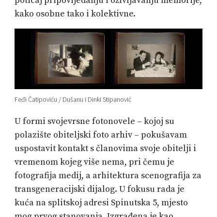
poticaj pripovijedanju i oživljavanju memorije,
kako osobne tako i kolektivne.
Feđi Čatipoviću / Dušanu i Dinki Stipanović
U formi svojevrsne fotonovele – kojoj su
polazište obiteljski foto arhiv – pokušavam
uspostavit kontakt s članovima svoje obitelji i
vremenom kojeg više nema, pri čemu je
fotografija medij, a arhitektura scenografija za
transgeneracijski dijalog. U fokusu rada je
kuća na splitskoj adresi Spinutska 5, mjesto
mog prvog stanovanja. Izgrađena je kao