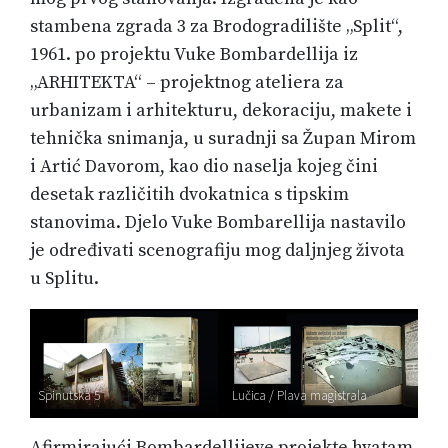
stambena zgrada 3 za Brodogradilište „Split“,
1961. po projektu Vuke Bombardellija iz
„ARHITEKTA“ – projektnog ateliera za
urbanizam i arhitekturu, dekoraciju, makete i
tehnička snimanja, u suradnji sa Župan Mirom
i Artić Davorom, kao dio naselja kojeg čini
desetak različitih dvokatnica s tipskim
stanovima. Djelo Vuke Bombarellija nastavilo
je određivati scenografiju mog daljnjeg života
u Splitu.
Spinutska 5
Lučica / Plava magistrala
Afirmirajući Bombardellijeve projekte hvatam