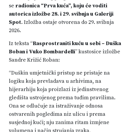
se
radionica “Prva kuća”, koju će voditi
autorica izložbe 28. i 29. svibnja u Galeriji
Spot
. Izložba ostaje otvorena do 29. svibnja
2026.
Iz teksta “
Rasprostraniti kuću u sebi – Duška
Boban i Vuko Bombardelli
” kustosice izložbe
Sandre Križić Roban:
“Duškin umjetnički pristup ne pristaje na
logiku koja prevladava u arhivima, na
hijerarhiju koja proizlazi iz jedinstvenog
gledišta ustrojenog prema tuđim pravilima.
Ona se odlučuje za istraživanje odnosa
ostvarenih pogledima niz ulicu i prema
susjednoj kući; nju zanima ritam izmjene
volumena i način strujanja zraka,