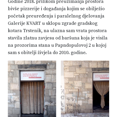
Godine 2018. prilikom preuzimanja prostora
bivše pizzerije i događanja kojim se obilježio
početak preuređenja i paralelnog djelovanja
Galerije KVART u sklopu zgrade gradskog
kotara Trstenik, na ulazna sam vrata prostora
stavila zlatnu zavjesu od baršuna koja je visila
na prozorima stana u Papndopulovoj 2 u kojoj
sam s obitelji živjela do 2010. godine.