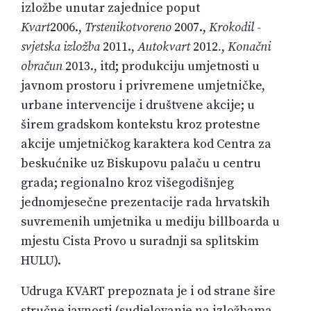
izložbe unutar zajednice poput
Kvart
2006.,
Trstenikotvoreno
2007.,
Krokodil -
svjetska izložba
2011.,
Autokvart
2012
.
,
Konačni
obračun
2013., itd; produkciju umjetnosti u
javnom prostoru i privremene umjetničke,
urbane intervencije i društvene akcije; u
širem gradskom kontekstu kroz protestne
akcije umjetničkog karaktera kod Centra za
beskućnike uz Biskupovu palaču u centru
grada; regionalno kroz višegodišnjeg
jednomjesečne prezentacije rada hrvatskih
suvremenih umjetnika u mediju billboarda u
mjestu Cista Provo u suradnji sa splitskim
HULU).
Udruga KVART prepoznata je i od strane šire
stručne javnosti (sudjelovanje na izložbama