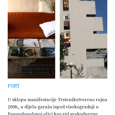
PORT
U sklopu manifestacije Trstenikotvoreno rujna
2008., u dijelu garaža ispod visokogradnji u
Papandopulovoj ulici kao vid svakodnevne